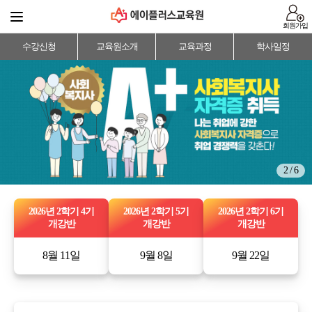
회원가입
수강신청
교육원소개
교육과정
학사일정
2 / 6
2026년 2학기 4기
2026년 2학기 5기
2026년 2학기 6기
개강반
개강반
개강반
8월 11일
9월 8일
9월 22일